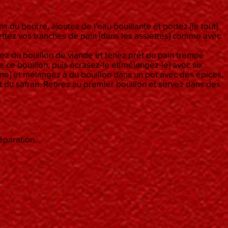
ans du beurre, ajoutez de l'eau bouillante et portez [le tout]
mettez vos tranches de pain [dans les assiettes] comme avec
ez du bouillon de viande et tenez prêt du pain trempé
e ce bouillon, puis écrasez-le et[mélangez-le] avec six
ine] et mélangez à du bouillon dans un pot avec des épices,
et du safran. Retirez au premier bouillon et servez dans des
paration...