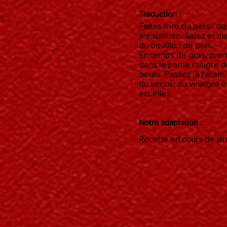
Traduction :
Faites frire du persil d
à ébullition. Salez et 
du bouillon de pois.
En temps de gras, pren
dans la partie maigre d
oeufs. Passez [à l'étam
du verjus, du vinaigre 
écuelles.
Notre adaptation :
Recette en cours de pré