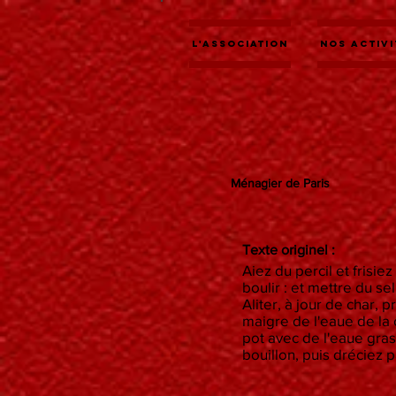
L'association
Nos activi
Ménagier de Paris
Texte originel :
Aiez du percil et frisie
boulir : et mettre du s
Aliter, à jour de char,
maigre de l'eaue de la c
pot avec de l'eaue grass
bouillon, puis dréciez 