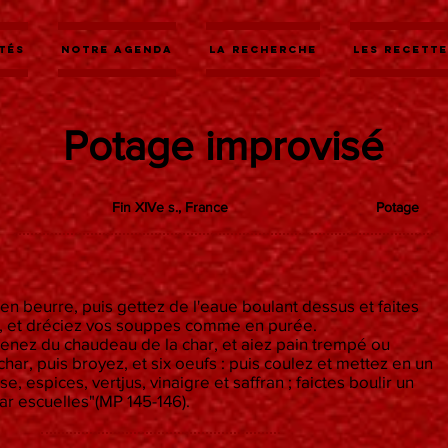
tés
Notre agenda
La recherche
Les recett
Potage improvisé
Fin XIVe s., France
Potage
z en beurre, puis gettez de l'eaue boulant dessus et faites
el, et dréciez vos souppes comme en purée.
 prenez du chaudeau de la char, et aiez pain trempé ou
har, puis broyez, et six oeufs : puis coulez et mettez en un
e, espices, vertjus, vinaigre et saffran ; faictes boulir un
par escuelles"(MP 145-146).