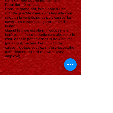
dans de l’eau bouillante, maintenir
l’ébullition 10 minutes.
Dans un grand pot, faites bouillir une
grande quantité d’eau dans laquelle vous
rajoutez la ventrêche, les pois cassés, les
navets, les carottes, l’oignon, les feuilles de
laurier.
Quand le chou est blanchi, coupez-le en
lanières, en ôtant la partie centrale. Jetez le
chou dans le pot et laissez cuire 4 heures
(plus il cuit, meilleur il est). En fin de
cuisson, goûtez et salez si c’est nécessaire
(cela dépend du lard que vous avez
employé).