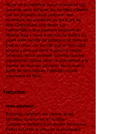
Nous ne possédons aucun manuscrit qui
pourrait nous indiquer les recettes utilisées
par les paysans pour préparer leur
nourriture, au quotidien ou les jours de
fête. Cependant, une étude sur «
l’alimentation des paysans béarnais au
Moyen Age » nous a permis de mettre au
point cette recette de potage (cuit dans un
pot) au chou, car on sait que le chou était
toujours présent dans le jardin potager
béarnais. Nous sommes certains que les
ingrédients utilisés dans ce plat étaient à la
portée de tous les paysans. Nous avons
tenté de reconstituer l’utilisation qu’ils
pouvaient en faire.
Traduction :
Notre adaptation :
Epluchez l’oignon, les navets, et les
carottes, coupez-les en quatre.
Coupez la ventrêche en quatre morceaux.
Faites blanchir le chou en le plongeant