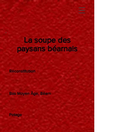
La soupe des
paysans béarnais
Reconstitution
Bas Moyen Âge, Béarn
Potage